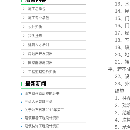
服务内容
13、
施工总承包
14、
施工专业承包
15、
16、
设计资质
17、
猎头挂靠
18、
建筑人才培训
19、
房地产开发资质
20、
21、
国家能源局资质
平，若不
工程监理造价资质
22、
最新新闻
23、
结施
山东省建管局技能证书
1、柱
三类人员是哪三类
2、建
关于公布核准2018年第二...
3、结
建筑幕墙工程设计资质
4、次
建筑装饰工程设计资质
5、承