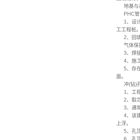
地基与
PHC
1、设
工工程桩
2、回
气体保
3、焊
4、施
5、存
面。
冲(钻
1、工
2、取
3、通
4、该
上浮。
5、孔
6、孔