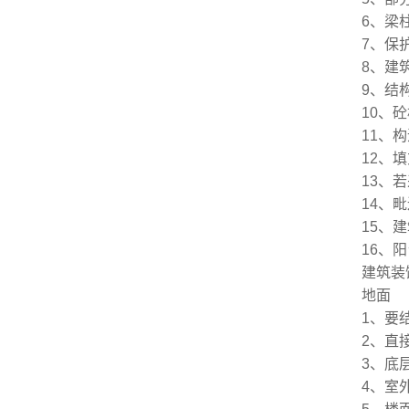
6、梁
7、保
8、建
9、结
10、
11、
12、
13、
14、
15、
16、
建筑装
地面
1、要
2、直
3、底
4、室