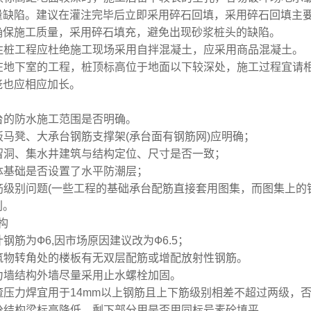
量缺陷。建议在灌注完毕后
立即采用碎石回填，采用碎石回填主
确保施工质量，采用碎石填充，避免出现砂浆桩头的缺陷。
注桩工程应杜绝施工现场采用自拌混凝土，应采用商品混凝土。
在地下室的工程，桩顶标高位于地面以下较深处，施工过程宜请
笼也应相应加长。
台的防水施工范围是否明确。
板马凳、大承台钢筋支撑架(承台面有钢筋网)应明确；
留洞、集水井建筑与结构定位、尺寸是否一致；
体基础是否设置了水平防潮层；
筋级别问题(一些工程的基础承台配筋直接套用图集，而图集上的
别。
构
计钢筋为Ф6,因市场原因建议改为Ф6.5；
筑物转角处的楼板有无双层配筋或增配放射性钢筋。
力墙结构外墙尽量采用止水螺栓加固。
渣压力焊宜用于14mm以上钢筋且上下筋级别相差不超过两级，
分结构梁标高降低，剩下部分用是否用同标号素砼填平。