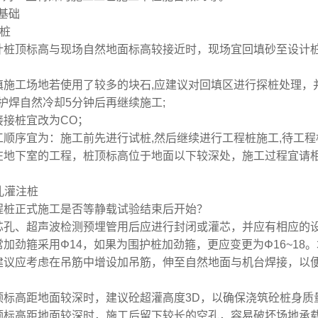
基础
管桩
计桩顶标高与现场自然地面标高较接近时，现场宜回填砂至设计桩
。
填施工场地若使用了较多的块石,应建议对回填区进行探桩处理，
护焊自然冷却5分钟后再继续施工;
接接桩宜改为CO；
工顺序宜为：施工前先进行试桩,然后继续进行工程桩施工,待工
在地下室的工程，桩顶标高位于地面以下较深处，施工过程宜请
)孔灌注桩
程桩正式施工是否等静载试验结束后开始？
芯孔、超声波检测预埋管用后应进行封闭或灌芯，并应有相应的
常加劲箍采用Φ14，如果为围护桩加劲箍，更应变更为Φ16~1
建议应考虑在吊筋中增设加吊筋，伸至自然地面与机台焊接，以
顶标高距地面较深时，建议砼超灌高度3D，以确保浇筑砼桩身质
顶标高距地面较深时，施工后留下较长的空孔，容易破坏场地承