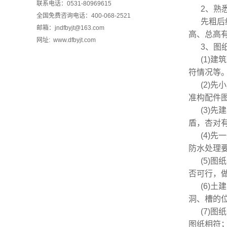
联系电话：0531-80969615
2、熟
全国免费咨询电话：400-068-2521
先粗后
邮箱：jndfbyjt@163.com
高、总高
网址: www.dfbyjt.com
3、图
(1)
符情况等
(2)
准构配件
(3)
盾，杏对
(4)
防水处理
(5)
否可行，
(6)
洞、槽的
(7)
图纸相符