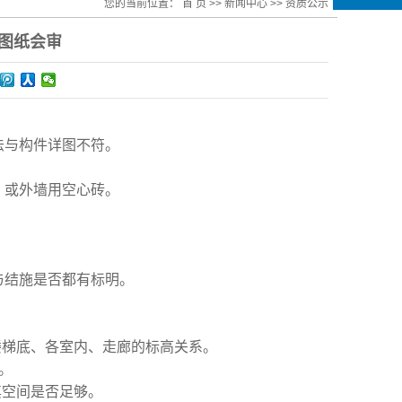
您的当前位置：
首 页
>>
新闻中心
>>
资质公示
图纸会审
法与构件详图不符。
，或外墙用空心砖。
与结施是否都有标明。
楼梯底、各室内、走廊的标高关系。
。
其空间是否足够。