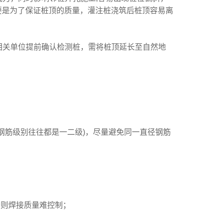
要是为了保证桩顶的质量，灌注桩浇筑后桩顶容易离
相关单位提前确认检测桩，需将桩顶延长至自然地
钢筋级别往往都是一二级)，尽量避免同一直径钢筋
否则焊接质量难控制；