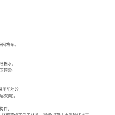
是网格布。
砼挡水。
压顶梁。
采用配筋砼。
层双向)。
构件。