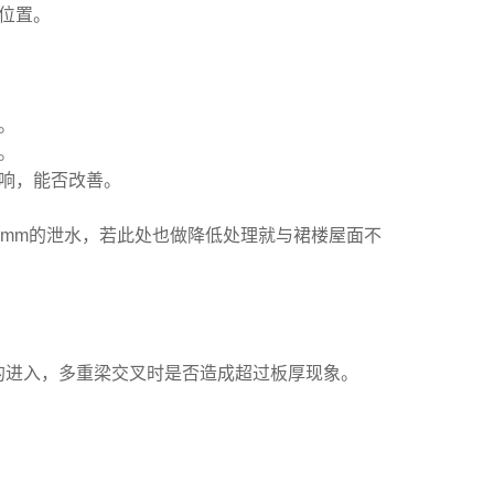
位置。
。
。
影响，能否改善。
0mm的泄水，若此处也做降低处理就与裙楼屋面不
的进入，多重梁交叉时是否造成超过板厚现象。