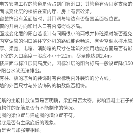
水电等安装工程的管道是否占到门窗洞口；其管道有否固定支架的
屋面或变化层的楼板在室内厅、房上有否砼梁。
门窗装饰设有盖面板时，其门洞与墙边有否留置盖面板位置。
门窗的开启方向和出入口有否障碍或矛盾。
屋面或变化层的阳台若设计有间隔很小的两根并排砼梁时能否避免
室内空调管的洞口通往室外机的路线能否畅通、有否空调水排水管
墙厚、梁宽、电箱、消防箱的尺寸在建筑的使用功能方面是否有
地下室的入口高度一般应不小于2.2m，尽量能达到2.4m。
裙楼屋面与标准层同高度处，因标准层的阳台标高一般设置降低5
降阳台水就无法排出。
设有柱、板的凉台的装饰时有否标明内外装饰的分界线。
外墙的外围尺寸与外装饰砖的模数能否相符。
配筋的主筋排放位置是否明确，梁筋是否太密，影响混凝土石子
筑构件的配筋是否有不能制作的情
况。
施图的梁位置与建施图的墙位置不符。
梁底是否有主梁底低的现象。
台是否与加强带相碰。