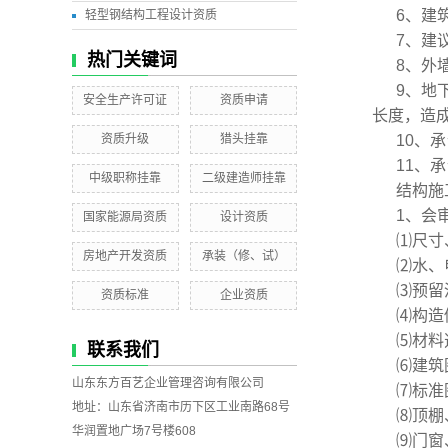
6、建
轻型钢结构工程设计资质
7、建
热门关键词
8、外
9、地
安全生产许可证
资质申请
长度，造
资质升级
猎头挂靠
10、
11、
中级职称挂靠
二级建造师挂靠
结构施
1、会
国家能源局资质
设计资质
⑴尺寸
房地产开发资质
承装（修、试）
⑵水、
⑶预留
资质标准
企业资质
⑷构造
⑸材料
联系我们
⑹建筑
山东东方百艺企业管理咨询有限公司
⑺标准
地址：山东省济南市历下区工业南路68号
⑻顶棚
华润置地广场7号楼608
⑼门窗