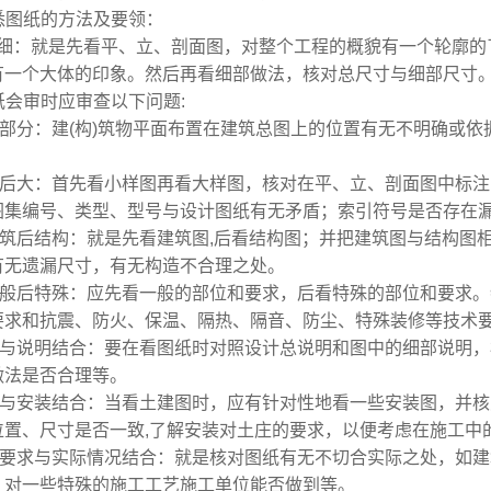
悉图纸的方法及要领：
细：就是先看平、立、剖面图，对整个工程的概貌有一个轮廓的
有一个大体的印象。然后再看
细部做法，核对总尺寸与细部尺寸
纸会审时应审查以下问题:
建筑部分：建(构)筑物平面布置在建筑总图上的位置有无不明确或
。
先小后大：首先看小样图再看大样图，核对在平、立、剖面图中标
图集编号、类型、型号与设
计图纸有无矛盾；索引符号是否存在
先建筑后结构：就是先看建筑图,后看结构图；并把建筑图与结构
有无遗漏尺寸，有无构造
不合理之处。
先一般后特殊：应先看一般的部位和要求，后看特殊的部位和要求
要求和抗震、防火、保温、
隔热、隔音、防尘、特殊装修等技术
图纸与说明结合：要在看图纸时对照设计总说明和图中的细部说明
做法是否合理等。
土建与安装结合：当看土建图时，应有针对性地看一些安装图，并
位置、尺寸是否一致,了解安
装对土庄的要求，以便考虑在施工中
图纸要求与实际情况结合：就是核对图纸有无不切合实际之处，如
；对一些特殊的施工工艺施
工单位能否做到等。