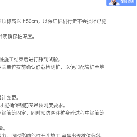
顶标高以上50cm，以保证桩机行走不会损坏已施
并明确探桩深度。
程桩施工结束后进行静载试验。
相关单位提前确认静载检测桩，以便加配管桩至地
设计变更。
8。才能确保钢筋笼吊装刚度要求。
便钢筋笼固定，同时预防浇注桩身砼过程中钢筋笼
量。
载力，同时影响邻桩开孔施工,容易出现桩位偏斜，