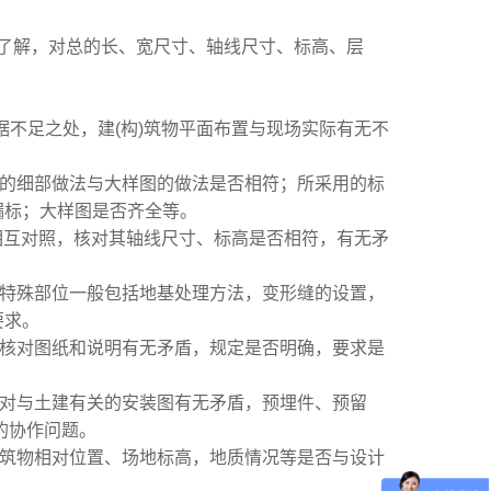
了解，对总的长、宽尺寸、轴线尺寸、标高、层
。
依据不足之处，建(构)筑物平面布置与现场实际有无不
注的细部做法与大样图的做法是否相符；所采用的标
漏标；大样图是否齐全等。
图相互对照，核对其轴线尺寸、标高是否相符，有无矛
。特殊部位一般包括地基处理方法，变形缝的设置，
要求。
，核对图纸和说明有无矛盾，规定是否明确，要求是
核对与土建有关的安装图有无矛盾，预埋件、预留
的协作问题。
建筑物相对位置、场地标高，地质情况等是否与设计