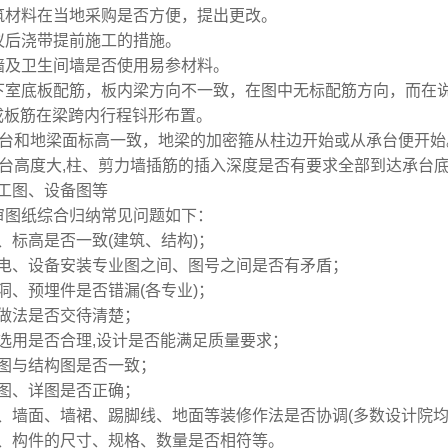
筑材料在当地采购是否方便，提出更改。
议后浇带提前施工的措施。
墙及卫生间墙是否使用易参材料。
下室底板配筋，板内梁方向不一致，在图中无标配筋方向，而在
成板筋在梁跨内行程钭形布置
。
承台和地梁面标高一致，地梁的加密箍从柱边开始或从承台便开始
承台高度大,柱、剪力墙插筋的插入深度是否有要求全部到达承台底
工图、设备图等
审图纸综合归纳常见问题如下：
、标高是否一致(建筑、结构)；
电、设备安装专业图之间、图号之间是否有矛盾；
洞、预埋件是否错漏(各专业)；
做法是否交待清楚；
选用是否合理,设计是否能满足质量要求；
图与结构图是否一致；
图、详图是否正确；
、墙面、墙裙、踢脚线、地面等装修作法是否协调(多数设计院均
、构件的尺寸、规格、数量是否相符等。