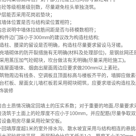
柱砼等级相差级别数，尽量避免柱头单独浇筑。
护层能否采用花岗岩垫块；
筑墙体位置是否与结构梁位置相符；
构总说明中墙体拉结筋间距是否与砖模数相符；
砼构件边门跺小于300mm的建议改为构造柱结构;
构造柱、腰梁的留设是否明确，构造柱尽量要求留设马牙槎。
填充墙砌体的防开裂措施有无明确(材料及处理部位)，是钢丝网还
若采用蒸压加气砼砌块，坎台做法有无明确(尽量采用砼施工)。
毗连屋面墙体、烟囱出屋面周边应要求做200mm以上素砼。
建筑物周边有线条、空调板且顶面标高与楼板齐平的，墙脚应做素
阳台栏板、屋面女儿墙栏板若采用砌块砌筑，应要求增设构造柱及
饰装修
结合土质情况确定回填土的压实系数；对于重要的地面,尽量要求
接浇筑于土面上的砼厚度不应小于100mm，并应配筋(尽量争取双
层设备用房尽量采用砼架空板。
外回填厚度超1米的室外排水沟、散水坡宜采用与结构相连的悬挑