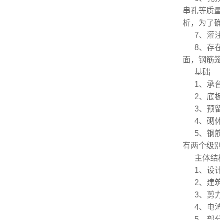
串孔等质
析，为了
7、灌
8、存
面，钢筋
基础
1、承
2、底
3、预
4、砌
5、钢
有两个级
主体结
1、设
2、建
3、剪
4、电
5、部