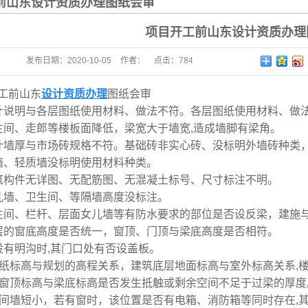
前山东设计资质办理图纸会审
项目开工前山东设计资质办理
发布日期：
2020-10-05
作者：
点击：
784
工前山东
设计资质办理
图纸会审
计说明与各层图纸使用材料、做法不符。各层图纸使用材料、做
生间、走郎等楼板面降低，梁宽大于墙宽,造成墙脚有梁角。
计墙厚与市场砖规格不符。基础砖非实心砖、没标明外墙砖种类
墙、轻质墙没标明使用材料种类。
筑构件无详图、无配筋图、无混凝土标号、尺寸标注不明。
儿墙、卫生间、等隔墙高度没标注。
生间、栏杆、层面女儿墙等有防水要求的部位是否设反梁，建施
层的窗底高度是否统一，窗顶、门顶与梁底高度是否相符。
设有明沟时,其门口处有否设盖板。
图纸标高与规划的高程关系，建筑底层地面标高与室外标高关系,
门窗顶标高与梁底标高是否发生抵触或剩余空间不足于过梁的厚度
梯间墙短小，若有窗时，该位置是否有电箱、消防箱等同时存在,