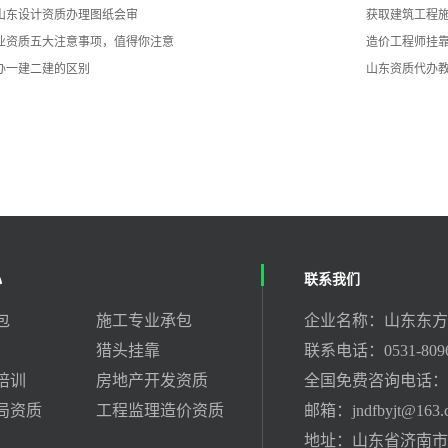
山东设计资质办理图纸会审
获取建筑工程
业资质五大注意事项，值得你注意
造价工程师挂
办一建二建的区别
山东资质代办
心
联系我们
包
施工专业承包
企业名称：山东东方
猎头挂靠
联系电话：0531-80969
培训
房地产开发资质
全国免费咨询电话：400
局资质
工程监理造价资质
邮箱：jndfbyjt@163.
地址：山东省济南市