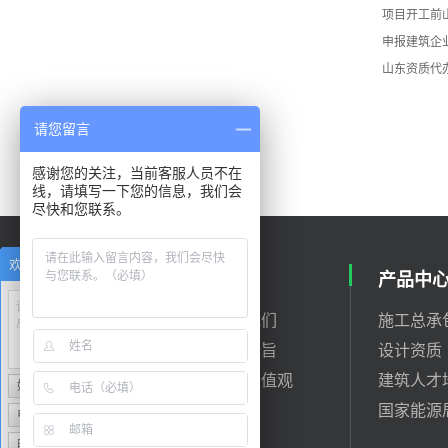
项目开工前
申报建筑企
山东资质代
请您留言
感谢您的关注，当前客服人员不在
线，请填写一下您的信息，我们会
尽快和您联系。
欢迎给我们留言
关于我们
产品中
请在此输入留言内容，我们会
公司简介
联系我们
施工总承
尽快与您联系。
营业执照
发展宗旨
设计资质
战略目标
核心价值观
建筑人才
姓名
联系人
国家能源
电话
座机/手机号码
邮箱
邮箱