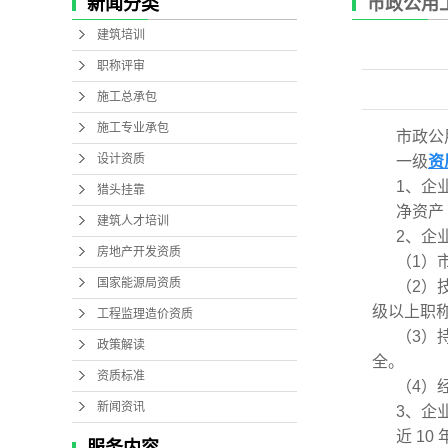
新闻分类
市政公用
工程监理造价资质
建筑培训
职称评审
施工总承包
施工专业承包
市政公
设计资质
一级
资
1、企
猎头挂靠
净资产
建筑人才培训
2、企
房地产开发资质
（1）
国家能源局资质
（2）
级以上职称
工程监理造价资质
（3）
政策解读
全。
资质标准
（4）
新闻资讯
3、企
近 1