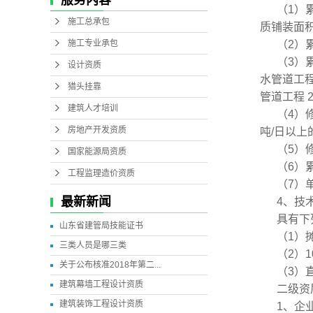
服务内容
（1）
施工总承包
质铺装面积
施工专业承包
（2）
（3）
设计资质
水管道工程
猎头挂靠
管道工程 
建筑人才培训
（4）修
房地产开发资质
吨/日以上
（5）
国家能源局资质
（6）
工程监理造价资质
（7）
最新新闻
4、技
具有下列
山东省建管局技能证书
（1）
三类人员是哪三类
（2）1
关于公布核准2018年第二...
（3）直
建筑幕墙工程设计资质
二级资
建筑装饰工程设计资质
1、企