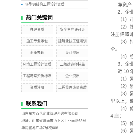
净资产 
轻型钢结构工程设计资质
2、企
热门关键词
（1）
（2）
办理资质
安全生产许可证
注册建造
施工专业承包
建筑业技工证培训
（3）
全。
资质办理
设计资质
（4）
3、企
环境工程设计资质
二级建造师挂靠
近 1
工程勘察资质标准
企业资质
（1）
（2）
资质注册
工程监理造价资质
（3）
里以上；
联系我们
（4）
山东东方百艺企业管理咨询有限公司
4 座；
地址：山东省济南市历下区工业南路68号
（5）
华润置地广场7号楼608
（6）